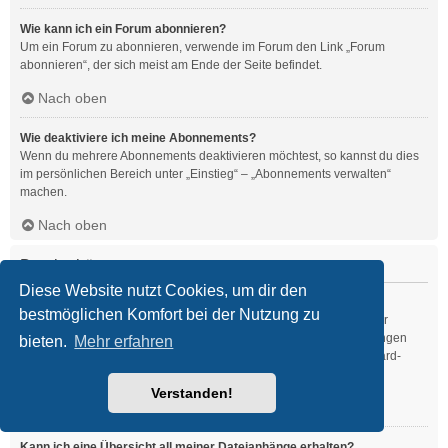
Wie kann ich ein Forum abonnieren?
Um ein Forum zu abonnieren, verwende im Forum den Link „Forum
abonnieren“, der sich meist am Ende der Seite befindet.
Nach oben
Wie deaktiviere ich meine Abonnements?
Wenn du mehrere Abonnements deaktivieren möchtest, so kannst du dies
im persönlichen Bereich unter „Einstieg“ – „Abonnements verwalten“
machen.
Nach oben
Dateianhänge
Diese Website nutzt Cookies, um dir den
Welche Dateianhänge sind in diesem Forum zulässig?
bestmöglichen Komfort bei der Nutzung zu
Die Board-Administration kann bestimmte Dateitypen zulassen oder
verbieten. Falls du dir nicht sicher bist, welche Dateitypen du anhängen
bieten.
Mehr erfahren
kannst und du Unterstützung benötigst, wende dich bitte an die Board-
Administration.
Verstanden!
Nach oben
Kann ich eine Übersicht all meiner Dateianhänge erhalten?