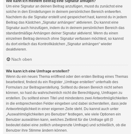
Wie kann ich meinem Beitrag eine Signatur anfügen?
Um eine Signatur an deinen Beitrag anzufügen, musst du zunächst eine
solche in den Einstellungen in deinem persönlichen Bereich entwerfen.
Nachdem du die Signatur erstellt und gespeichert hast, kannst du in jedem
Beitrag das Kästchen „Signatur anhängen“ aktivieren. Du kannst eine
Signatur auch hinzufügen, indem du in deinem persönlichen Bereich das
standardmäßige Anhängen deiner Signatur aktivierst. Wenn du einen
einzelnen Beitrag dennoch ohne Signatur verfassen möchtest, so kannst
du dort einfach das Kontrollkästchen „Signatur anhängen“ wieder
deaktivieren.
Nach oben
Wie kann ich eine Umfrage erstellen?
Wenn du ein neues Thema eröffnest oder den ersten Beitrag eines Themas
bearbeitest, findest du ein Register „Umfrage erstellen“ unterhalb des
Formulars zur Beitragserstellung. Solltest du diesen Bereich nicht sehen
können, so hast du wahrscheinlich nicht die Berechtigung, Umfragen zu
erstellen. Du solltest einen Titel und mindestens zwei Antwortmöglichkeiten
in die entsprechenden Felder eingeben und dabei sicherstellen, dass jede
Antwortmöglichkeit in einer eigenen Zeile steht. Du kannst auch unter
„Auswahlmöglichkeiten pro Benutzer“ festlegen, wie viele Optionen ein
Benutzer auswählen kann, welches Zeitlimit für die Umfrage gilt (0
bedeutet dabei eine zeitlich unbegrenzte Umfrage) und schließlich, ob die
Benutzer ihre Stimme ändern können.