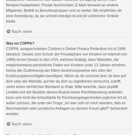
Beispiel Avatarbilder, Private Nachrichten, E-Mail-Versand an andere
Mitglieder, Beitritt zu Benutzergruppen und so weiter. Wir empfehlen dir
eine Anmeldung, da sie schnell erledigt ist und dir zahlreiche Vorteile
bietet.
Nach oben
Was ist COPPA?
COPPA, ausgeschrieben Children’s Online Privacy Protection Act of 1998
(deutsch: Gesetz zum Schutz der Privatsphäre von Kindern im Internet von
1998) ist ein Gesetz in den USA, welches festlegt, dass Websites, die
möglicherweise persönliche Daten von Kindern unter 13 Jahren erheben,
hierzu die Zustimmung der Eltern beziehungsweise des oder der
Erziehungsberechtigten benötigen. Wenn du dir unsicher bist, ob dies auf
dich oder die Website, auf der du dich zu registrieren versuchst, zutrifft,
ziehe einen rechtlichen Beistand zu Rate. Bitte beachte, dass phpBB
Limited und der Besitzer dieses Boards keine Rechtsberatung anbieten
kann und nicht die Anlaufstelle für Rechtsangelegenheiten jeglicher Art ist;
außer solchen, die unter der Frage „An wen soll ich mich wenden, falls es
Beschwerden oder juristische Anfragen zu diesem Forum gibt?“ behandelt
werden.
Nach oben