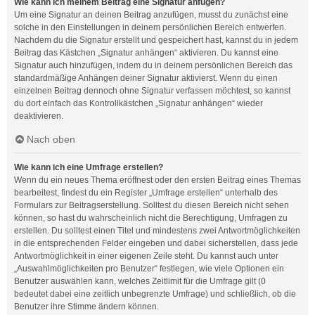
Wie kann ich meinem Beitrag eine Signatur anfügen?
Um eine Signatur an deinen Beitrag anzufügen, musst du zunächst eine
solche in den Einstellungen in deinem persönlichen Bereich entwerfen.
Nachdem du die Signatur erstellt und gespeichert hast, kannst du in jedem
Beitrag das Kästchen „Signatur anhängen“ aktivieren. Du kannst eine
Signatur auch hinzufügen, indem du in deinem persönlichen Bereich das
standardmäßige Anhängen deiner Signatur aktivierst. Wenn du einen
einzelnen Beitrag dennoch ohne Signatur verfassen möchtest, so kannst
du dort einfach das Kontrollkästchen „Signatur anhängen“ wieder
deaktivieren.
Nach oben
Wie kann ich eine Umfrage erstellen?
Wenn du ein neues Thema eröffnest oder den ersten Beitrag eines Themas
bearbeitest, findest du ein Register „Umfrage erstellen“ unterhalb des
Formulars zur Beitragserstellung. Solltest du diesen Bereich nicht sehen
können, so hast du wahrscheinlich nicht die Berechtigung, Umfragen zu
erstellen. Du solltest einen Titel und mindestens zwei Antwortmöglichkeiten
in die entsprechenden Felder eingeben und dabei sicherstellen, dass jede
Antwortmöglichkeit in einer eigenen Zeile steht. Du kannst auch unter
„Auswahlmöglichkeiten pro Benutzer“ festlegen, wie viele Optionen ein
Benutzer auswählen kann, welches Zeitlimit für die Umfrage gilt (0
bedeutet dabei eine zeitlich unbegrenzte Umfrage) und schließlich, ob die
Benutzer ihre Stimme ändern können.