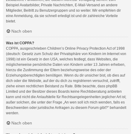
Beispiel Avatarbilder, Private Nachrichten, E-Mail-Versand an andere
Mitglieder, Beitritt zu Benutzergruppen und so weiter. Wir empfehlen dir
eine Anmeldung, da sie schnell erledigt ist und dir zahlreiche Vorteile
bietet.
Nach oben
Was ist COPPA?
COPPA, ausgeschrieben Children’s Online Privacy Protection Act of 1998
(deutsch: Gesetz zum Schutz der Privatsphäre von Kindern im Internet von
1998) ist ein Gesetz in den USA, welches festlegt, dass Websites, die
möglicherweise persönliche Daten von Kindern unter 13 Jahren erheben,
hierzu die Zustimmung der Eltern beziehungsweise des oder der
Erziehungsberechtigten benötigen. Wenn du dir unsicher bist, ob dies auf
dich oder die Website, auf der du dich zu registrieren versuchst, zutrifft,
ziehe einen rechtlichen Beistand zu Rate. Bitte beachte, dass phpBB
Limited und der Besitzer dieses Boards keine Rechtsberatung anbieten
kann und nicht die Anlaufstelle für Rechtsangelegenheiten jeglicher Art ist;
außer solchen, die unter der Frage „An wen soll ich mich wenden, falls es
Beschwerden oder juristische Anfragen zu diesem Forum gibt?“ behandelt
werden.
Nach oben