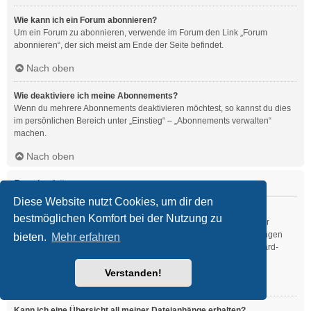
Wie kann ich ein Forum abonnieren?
Um ein Forum zu abonnieren, verwende im Forum den Link „Forum
abonnieren“, der sich meist am Ende der Seite befindet.
Nach oben
Wie deaktiviere ich meine Abonnements?
Wenn du mehrere Abonnements deaktivieren möchtest, so kannst du dies
im persönlichen Bereich unter „Einstieg“ – „Abonnements verwalten“
machen.
Nach oben
Dateianhänge
Diese Website nutzt Cookies, um dir den
Welche Dateianhänge sind in diesem Forum zulässig?
bestmöglichen Komfort bei der Nutzung zu
Die Board-Administration kann bestimmte Dateitypen zulassen oder
verbieten. Falls du dir nicht sicher bist, welche Dateitypen du anhängen
bieten.
Mehr erfahren
kannst und du Unterstützung benötigst, wende dich bitte an die Board-
Administration.
Verstanden!
Nach oben
Kann ich eine Übersicht all meiner Dateianhänge erhalten?