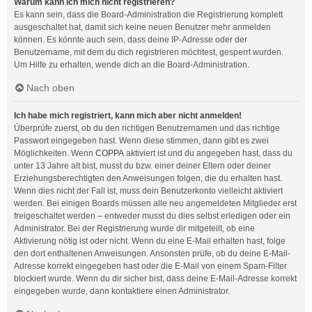
Warum kann ich mich nicht registrieren?
Es kann sein, dass die Board-Administration die Registrierung komplett
ausgeschaltet hat, damit sich keine neuen Benutzer mehr anmelden
können. Es könnte auch sein, dass deine IP-Adresse oder der
Benutzername, mit dem du dich registrieren möchtest, gesperrt wurden.
Um Hilfe zu erhalten, wende dich an die Board-Administration.
Nach oben
Ich habe mich registriert, kann mich aber nicht anmelden!
Überprüfe zuerst, ob du den richtigen Benutzernamen und das richtige
Passwort eingegeben hast. Wenn diese stimmen, dann gibt es zwei
Möglichkeiten. Wenn
COPPA
aktiviert ist und du angegeben hast, dass du
unter 13 Jahre alt bist, musst du bzw. einer deiner Eltern oder deiner
Erziehungsberechtigten den Anweisungen folgen, die du erhalten hast.
Wenn dies nicht der Fall ist, muss dein Benutzerkonto vielleicht aktiviert
werden. Bei einigen Boards müssen alle neu angemeldeten Mitglieder erst
freigeschaltet werden – entweder musst du dies selbst erledigen oder ein
Administrator. Bei der Registrierung wurde dir mitgeteilt, ob eine
Aktivierung nötig ist oder nicht. Wenn du eine E-Mail erhalten hast, folge
den dort enthaltenen Anweisungen. Ansonsten prüfe, ob du deine E-Mail-
Adresse korrekt eingegeben hast oder die E-Mail von einem Spam-Filter
blockiert wurde. Wenn du dir sicher bist, dass deine E-Mail-Adresse korrekt
eingegeben wurde, dann kontaktiere einen Administrator.