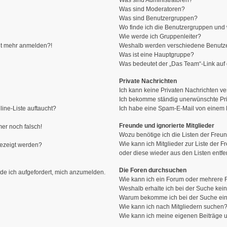
Was sind Administratoren?
Was sind Moderatoren?
Was sind Benutzergruppen?
Wo finde ich die Benutzergruppen und w
Wie werde ich Gruppenleiter?
icht mehr anmelden?!
Weshalb werden verschiedene Benutzer
Was ist eine Hauptgruppe?
Was bedeutet der „Das Team“-Link auf d
Private Nachrichten
Ich kann keine Privaten Nachrichten ve
Ich bekomme ständig unerwünschte Pri
ine-Liste auftaucht?
Ich habe eine Spam-E-Mail von einem M
Freunde und ignorierte Mitglieder
mer noch falsch!
Wozu benötige ich die Listen der Freun
Wie kann ich Mitglieder zur Liste der F
gezeigt werden?
oder diese wieder aus den Listen entf
Die Foren durchsuchen
rde ich aufgefordert, mich anzumelden.
Wie kann ich ein Forum oder mehrere
Weshalb erhalte ich bei der Suche kei
Warum bekomme ich bei der Suche ein
Wie kann ich nach Mitgliedern suchen
Wie kann ich meine eigenen Beiträge