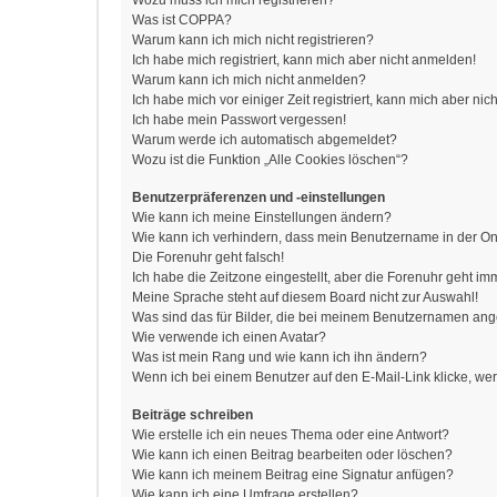
Wozu muss ich mich registrieren?
Was ist COPPA?
Warum kann ich mich nicht registrieren?
Ich habe mich registriert, kann mich aber nicht anmelden!
Warum kann ich mich nicht anmelden?
Ich habe mich vor einiger Zeit registriert, kann mich aber n
Ich habe mein Passwort vergessen!
Warum werde ich automatisch abgemeldet?
Wozu ist die Funktion „Alle Cookies löschen“?
Benutzerpräferenzen und -einstellungen
Wie kann ich meine Einstellungen ändern?
Wie kann ich verhindern, dass mein Benutzername in der Onl
Die Forenuhr geht falsch!
Ich habe die Zeitzone eingestellt, aber die Forenuhr geht im
Meine Sprache steht auf diesem Board nicht zur Auswahl!
Was sind das für Bilder, die bei meinem Benutzernamen an
Wie verwende ich einen Avatar?
Was ist mein Rang und wie kann ich ihn ändern?
Wenn ich bei einem Benutzer auf den E-Mail-Link klicke, we
Beiträge schreiben
Wie erstelle ich ein neues Thema oder eine Antwort?
Wie kann ich einen Beitrag bearbeiten oder löschen?
Wie kann ich meinem Beitrag eine Signatur anfügen?
Wie kann ich eine Umfrage erstellen?