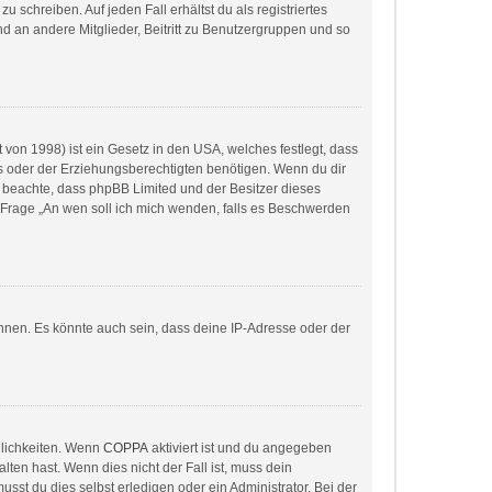
 schreiben. Auf jeden Fall erhältst du als registriertes
and an andere Mitglieder, Beitritt zu Benutzergruppen und so
von 1998) ist ein Gesetz in den USA, welches festlegt, dass
s oder der Erziehungsberechtigten benötigen. Wenn du dir
itte beachte, dass phpBB Limited und der Besitzer dieses
r Frage „An wen soll ich mich wenden, falls es Beschwerden
nnen. Es könnte auch sein, dass deine IP-Adresse oder der
glichkeiten. Wenn
COPPA
aktiviert ist und du angegeben
lten hast. Wenn dies nicht der Fall ist, muss dein
sst du dies selbst erledigen oder ein Administrator. Bei der