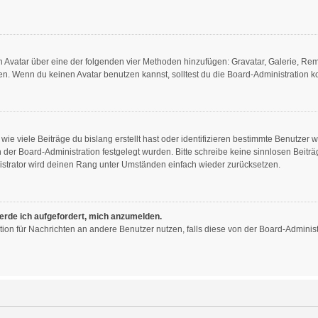
nen Avatar über eine der folgenden vier Methoden hinzufügen: Gravatar, Galerie, R
. Wenn du keinen Avatar benutzen kannst, solltest du die Board-Administration ko
ie viele Beiträge du bislang erstellt hast oder identifizieren bestimmte Benutzer
on der Board-Administration festgelegt wurden. Bitte schreibe keine sinnlosen Bei
istrator wird deinen Rang unter Umständen einfach wieder zurücksetzen.
werde ich aufgefordert, mich anzumelden.
nktion für Nachrichten an andere Benutzer nutzen, falls diese von der Board-Admini