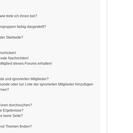
ie trete ich ihnen bei?
gruppen farbig dargestellt?
er Startseite?
rschicken!
vate Nachrichten!
itglied dieses Forums erhalten!
de und ignorierten Mitglieder?
reunde oder zur Liste der ignorierten Mitglieder hinzufügen
ernen?
 Foren durchsuchen?
ne Ergebnisse?
e leere Seite?
?
 und Themen finden?