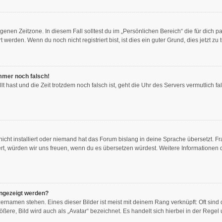
genen Zeitzone. In diesem Fall solltest du im „Persönlichen Bereich“ die für dich pa
erden. Wenn du noch nicht registriert bist, ist dies ein guter Grund, dies jetzt zu 
immer noch falsch!
llt hast und die Zeit trotzdem noch falsch ist, geht die Uhr des Servers vermutlich f
icht installiert oder niemand hat das Forum bislang in deine Sprache übersetzt. Fr
stiert, würden wir uns freuen, wenn du es übersetzen würdest. Weitere Information
angezeigt werden?
ernamen stehen. Eines dieser Bilder ist meist mit deinem Rang verknüpft: Oft sind 
ere, Bild wird auch als „Avatar“ bezeichnet. Es handelt sich hierbei in der Regel