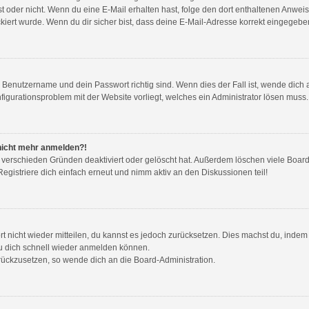
g ist oder nicht. Wenn du eine E-Mail erhalten hast, folge den dort enthaltenen Anw
iert wurde. Wenn du dir sicher bist, dass deine E-Mail-Adresse korrekt eingegeben
n Benutzername und dein Passwort richtig sind. Wenn dies der Fall ist, wende dic
nfigurationsproblem mit der Website vorliegt, welches ein Administrator lösen muss.
r nicht mehr anmelden?!
 verschieden Gründen deaktiviert oder gelöscht hat. Außerdem löschen viele Boards
gistriere dich einfach erneut und nimm aktiv an den Diskussionen teil!
ort nicht wieder mitteilen, du kannst es jedoch zurücksetzen. Dies machst du, inde
du dich schnell wieder anmelden können.
urückzusetzen, so wende dich an die Board-Administration.