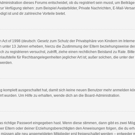
ministration dieses Forums entscheidet, ob du registriert sein musst, um Beiträge zu
t zur Verfügung stehen: zum Beispiel Avatarbilder, Private Nachrichten, E-Mail-Vers
gt ist und dir zahlreiche Vorteile bietet.
Act of 1998 (deutsch: Gesetz zum Schutz der Privatsphäre von Kindern im Internet 
n unter 13 Jahren erheben, hierzu die Zustimmung der Eltern beziehungsweise de
ich zu registrieren versuchst, zutrifft, ziehe einen rechtlichen Beistand zu Rate. B
aufstelle für Rechtsangelegenheiten jeglicher Art ist; außer solchen, die unter de
 werden.
ung komplett ausgeschaltet hat, damit sich keine neuen Benutzer mehr anmelden kö
rt wurden. Um Hilfe zu erhalten, wende dich an die Board-Administration.
as richtige Passwort eingegeben hast. Wenn diese stimmen, dann gibt es zwei Mö
einer Eltern oder deiner Erziehungsberechtigten den Anweisungen folgen, die du erha
s müssen alle neu angemeldeten Mitglieder erst freigeschaltet werden – entweder mu