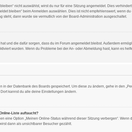
iben“ nicht auswählst, wirst du nur für eine Sitzung angemeldet. Dies verhinder
det bleiben“ beim Anmelden auswählen. Dies ist nicht empfehlenswert, wenn du d
ng steht, dann wurde sie vermutlich von der Board-Administration ausgeschaltet.
llt hat und die dafür sorgen, dass du im Forum angemeldet bleibst. Außerdem ermög
aktiviert wurden. Wenn du Probleme bei der An- oder Abmeldung hast, kann es helf
gen in der Datenbank des Boards gespeichert. Um diese zu ändern, gehe in den „Per
Dort kannst du alle deine Einstellungen ändern.
Online-Liste auftaucht?
ngen eine Option „Meinen Online-Status während dieser Sitzung verbergen“. Wenn du
irst dann als unsichtbarer Besucher gezählt.