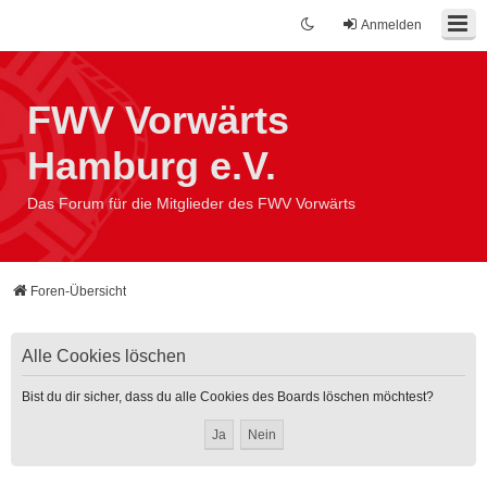
Anmelden
FWV Vorwärts
Hamburg e.V.
Das Forum für die Mitglieder des FWV Vorwärts
Foren-Übersicht
Alle Cookies löschen
Bist du dir sicher, dass du alle Cookies des Boards löschen möchtest?