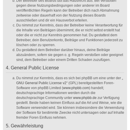
Der Betreiber des Boards übt das Hausrecht aus. Bei Verstößen
gegen diese Nutzungsbedingungen oder anderer im Board
veröffentlichten Regeln kann der Betreiber dich nach Abmahnung
zeitweise oder dauerhaft von der Nutzung dieses Boards
ausschließen und dir ein Hausverbot erteilen.
Du nimmst zur Kenntnis, dass der Betreiber keine Verantwortung für
die Inhalte von Beiträgen übernimmt, die er nicht selbst erstellt hat
oder die er nicht zur Kenntnis genommen hat. Du gestattest dem
Betreiber, dein Benutzerkonto, Beiträge und Funktionen jederzeit zu
löschen oder zu sperren.
Du gestattest dem Betreiber darüber hinaus, deine Beiträge
abzuändern, sofern sie gegen o. g. Regeln verstoßen oder geeignet
sind, dem Betreiber oder einem Dritten Schaden zuzufügen.
4. General Public License
Du nimmst zur Kenntnis, dass es sich bei phpBB um eine unter der „
GNU General Public License v2
“ (GPL) bereitgestellten Foren-
Software von phpBB Limited (
www.phpbb.com
) handelt;
deutschsprachige Informationen werden durch die
deutschsprachige Community unter
www.phpbb.de
zur Verfügung
gestellt. Beide haben keinen Einfluss auf die Art und Weise, wie die
Software verwendet wird. Sie können insbesondere die Verwendung
der Software für bestimmte Zwecke nicht untersagen oder auf Inhalte
fremder Foren Einfluss nehmen.
5. Gewährleistung